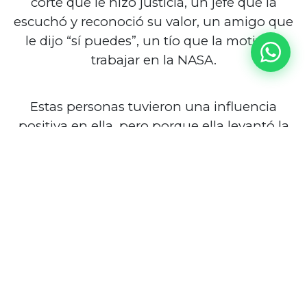
corte que le hizo justicia, un jefe que la
escuchó y reconoció su valor, un amigo que
le dijo “sí puedes”, un tío que la motivó a
trabajar en la NASA.
Estas personas tuvieron una influencia
positiva en ella, pero porque ella levantó la
mano e hizo lo extraordinario, con respeto,
pero contundente… esta fue su influencia y
así contribuyó, donde sabía que tenía
talento y era buena, pareciera que sí se
conocía a sí misma.
¿Qué me doblega a mí? ¿Qué me devuelve?
¿ Qué me hace tirar la toalla?, ¿Un mal gesto,
quizás?, ¿una injusticia?, ¿un chisme?, ¿la