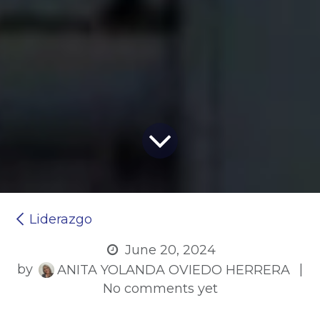
Liderazgo
June 20, 2024
by
|
ANITA YOLANDA OVIEDO HERRERA
No comments yet