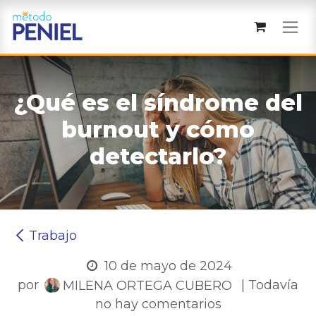
Ir al contenido
¿Qué es el síndrome del
burnout y cómo
detectarlo?
Trabajo
10 de mayo de 2024
por
| Todavía
MILENA ORTEGA CUBERO
no hay comentarios