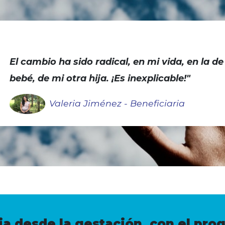
El cambio ha sido radical, en mi vida, en la de
bebé, de mi otra hija. ¡Es inexplicable!"
Valeria Jiménez - Beneficiaria
ia desde la gestación, con el p