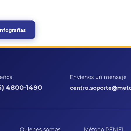
infografías
enos
Envíenos un mensaje
6) 4800-1490
centro.soporte@met
Quienes somos Método PENIEL